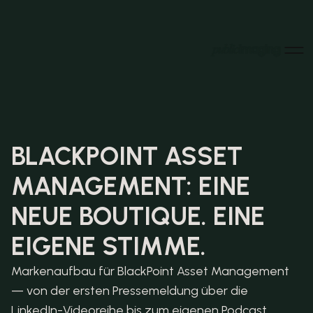
Home
Home
Über uns
Über uns
Projekte
Projekte
News
BLACKPOINT ASSET 
News
Karriere
MANAGEMENT: EINE 
Karriere
Kontakt
Kontakt
LinkedIn
NEUE BOUTIQUE. EINE 
LinkedIn
Instagram
Instagram
EIGENE STIMME.
Markenaufbau für BlackPoint Asset Management 
— von der ersten Pressemeldung über die 
LinkedIn-Videoreihe bis zum eigenen Podcast.