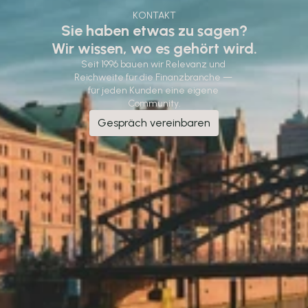
KONTAKT
Sie haben etwas zu sagen?
Wir wissen, wo es gehört wird.
Seit 1996 bauen wir Relevanz und 
Reichweite für die Finanzbranche — 
für jeden Kunden eine eigene 
Community.
Gespräch vereinbaren
Gespräch vereinbaren